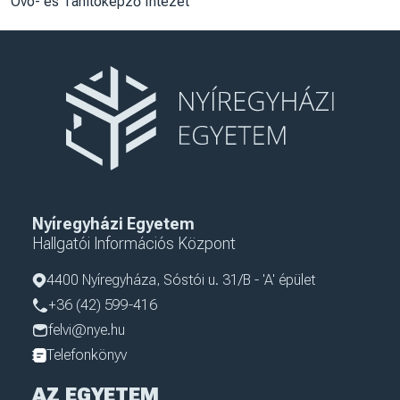
Óvó- és Tanítóképző Intézet
Nyíregyházi Egyetem
Hallgatói Információs Központ
4400 Nyíregyháza, Sóstói u. 31/B - 'A' épület
+36 (42) 599-416
felvi@nye.hu
Telefonkönyv
AZ EGYETEM